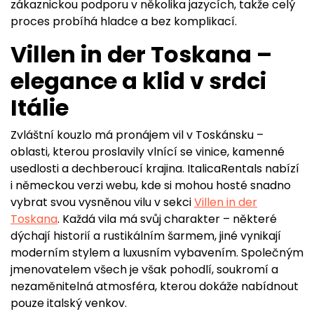
zákaznickou podporu v několika jazycích, takže celý
proces probíhá hladce a bez komplikací.
Villen in der Toskana –
elegance a klid v srdci
Itálie
Zvláštní kouzlo má pronájem vil v Toskánsku –
oblasti, kterou proslavily vlnící se vinice, kamenné
usedlosti a dechberoucí krajina. ItalicaRentals nabízí
i německou verzi webu, kde si mohou hosté snadno
vybrat svou vysněnou vilu v sekci
Villen in der
Toskana
. Každá vila má svůj charakter – některé
dýchají historií a rustikálním šarmem, jiné vynikají
moderním stylem a luxusním vybavením. Společným
jmenovatelem všech je však pohodlí, soukromí a
nezaměnitelná atmosféra, kterou dokáže nabídnout
pouze italský venkov.