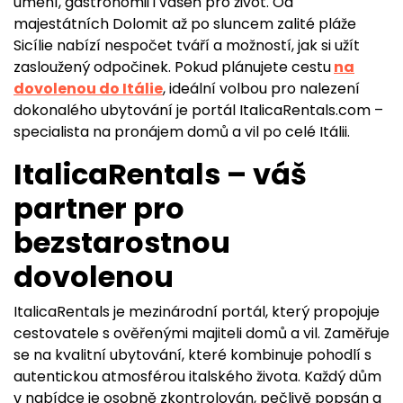
umění, gastronomii i vášeň pro život. Od
majestátních Dolomit až po sluncem zalité pláže
Sicílie nabízí nespočet tváří a možností, jak si užít
zasloužený odpočinek. Pokud plánujete cestu
na
dovolenou do Itálie
, ideální volbou pro nalezení
dokonalého ubytování je portál ItalicaRentals.com –
specialista na pronájem domů a vil po celé Itálii.
ItalicaRentals – váš
partner pro
bezstarostnou
dovolenou
ItalicaRentals je mezinárodní portál, který propojuje
cestovatele s ověřenými majiteli domů a vil. Zaměřuje
se na kvalitní ubytování, které kombinuje pohodlí s
autentickou atmosférou italského života. Každý dům
v nabídce je osobně zkontrolován, pečlivě popsán a