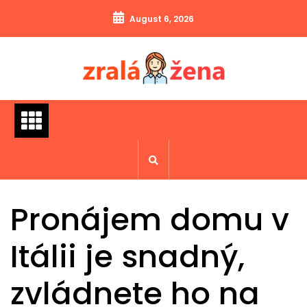
Skip
August 6, 2026
to
content
Pronájem domu v
Itálii je snadný,
zvládnete ho na