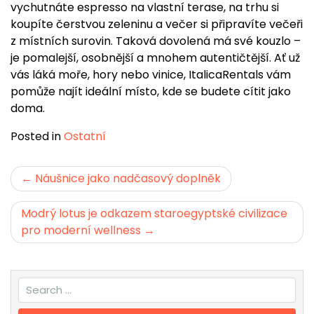
vychutnáte espresso na vlastní terase, na trhu si
koupíte čerstvou zeleninu a večer si připravíte večeři
z místních surovin. Taková dovolená má své kouzlo –
je pomalejší, osobnější a mnohem autentičtější. Ať už
vás láká moře, hory nebo vinice, ItalicaRentals vám
pomůže najít ideální místo, kde se budete cítit jako
doma.
Posted in
Ostatní
Navigace
Náušnice jako nadčasový doplněk
pro
Modrý lotus je odkazem staroegyptské civilizace
příspěvek
pro moderní wellness